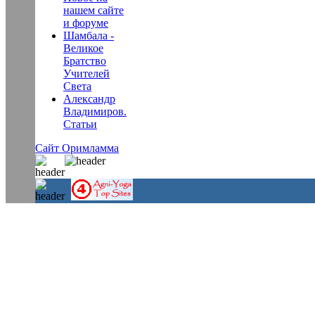
нашем сайте
и форуме
Шамбала -
Великое
Братство
Учителей
Света
Александр
Владимиров.
Статьи
Сайт Оримламма