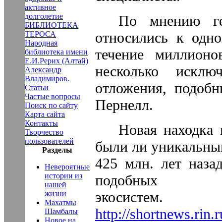
активное
долголетие
По мнению ге
БИБЛИОТЕКА
относились к одно
ТЕРОСА
Народная
течение миллионо
библиотека имени
Е.И.Рерих (Алтай)
несколько исклю
Александр
Владимиров.
отложения, подобн
Статьи
Частые вопросы
Пернелл.
Поиск по сайту
Карта сайта
Контакты
Новая находка 
Творчество
пользователей
были ли уникальны
Разделы
425 млн. лет наза
Невероятные
истории из
подобных
нашей
экосистем.
жизни
Махатмы
http://shortnews.rin.r
Шамбалы
Новое на