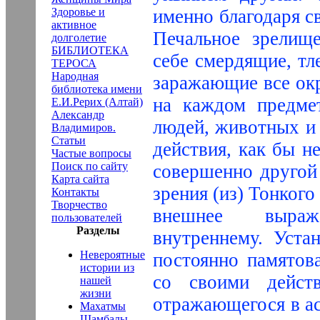
Здоровье и
именно благодаря с
активное
Печальное зрелище
долголетие
БИБЛИОТЕКА
себе смердящие, тл
ТЕРОСА
Народная
заражающие все окр
библиотека имени
на каждом предме
Е.И.Рерих (Алтай)
Александр
людей, животных и 
Владимиров.
Статьи
действия, как бы н
Частые вопросы
Поиск по сайту
совершенно другой 
Карта сайта
зрения (из) Тонког
Контакты
Творчество
внешнее выраж
пользователей
Разделы
внутреннему. Уста
Невероятные
постоянно памятова
истории из
со своими действ
нашей
жизни
отражающегося в ас
Махатмы
Шамбалы