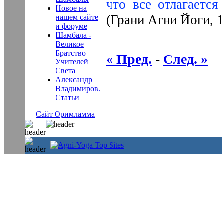
что все отлагается
Новое на
(Грани Агни Йоги, 1
нашем сайте
и форуме
Шамбала -
Великое
Братство
« Пред.
-
След. »
Учителей
Света
Александр
Владимиров.
Статьи
Сайт Оримламма