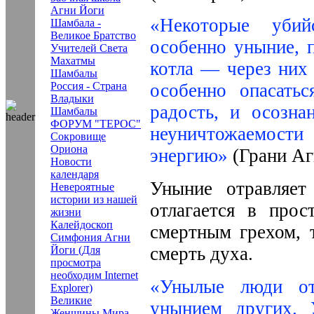
Агни Йоги
«Некоторые убий
Шамбала -
Великое Братство
особенно уныние, 
Учителей Света
Махатмы
котла — через них 
Шамбалы
Россия - Страна
особенно опасатьс
Владыки
радость, и осозна
Шамбалы
ФОРУМ "ТЕРОС"
неуничтожаемости
Сокровище
Ориона
энергию»
(Грани Агн
Новости
календаря
Уныние отравляет
Невероятные
истории из нашей
отлагается в прос
жизни
Калейдоскоп
смертным грехом, т
Симфония Агни
смерть духа.
Йоги (Для
просмотра
необходим Internet
«Унылые люди от
Explorer)
Великие
унынием других. 
Женщины Мира