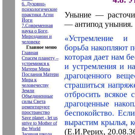
6. Духовно-
психологические
Уныние — расточи
практики Агни
Йоги
— антипод уныния.
7.Современная
наука о Боге,
Мироздании и
«Устремление и 
человеке
борьба накопляют 
Главное меню
Главная
которая дает нам б
Спасем планету –
устремимся к
и устремления и н
Матери Мира
драгоценного веще
Послания Матери
Мира к
страшиться напряж
человечеству
Земли
отбросить всякое 
Объединенные
силы Света
драгоценные накоп
цементируют
беспокойство. Если
пространство
Save planet - let us
вырастим крылья, к
strive to Mother of
the World
(Е.И.Рерих, 20.08.36
Заочная школа