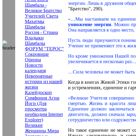
энергии. Лишь в дружном общен
Шамбала -
"Братство", 290).
Великое Братство
Учителей Света
«…Мы настаиваем на единении.
Махатмы
умножение энергии
. Можно пр
Шамбалы
Она направляется в одно место, 
Россия - Страна
Владыки
Пусть люди приучаются понимат
Шамбалы
Учение не применяют это к жиз
ФОРУМ "ТЕРОС"
Сокровище
Но кроме умножения Нашей помо
Ориона
увеличивается в несколько раз
Новости
календаря
…Сила человека не может быть
Невероятные
истории из нашей
Когда в книгах Живой Этики гов
жизни
и устремлениях, единение и гар
Калейдоскоп
Симфония Агни
«Великие Учителя совершенно 
Йоги (Для
смертью. Жизнь и красота лиш
просмотра
Единение должно заключаться
необходим Internet
двигатель, должно сначала зар
Explorer)
сотрудничество или содружеств
Великие
Но такое единение не может с
Женщины Мира
Начала, следовательно, и со