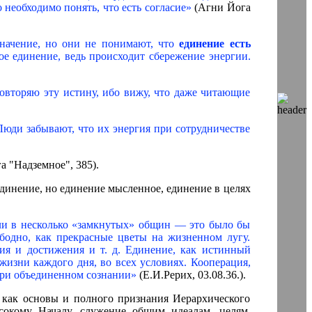
необходимо понять, что есть согласие»
(Агни Йога
значение, но они не понимают, что
единение есть
ое единение, ведь происходит сбережение энергии.
Повторяю эту истину, ибо вижу, что даже читающие
юди забывают, что их энергия при сотрудничестве
 "Надземное", 385).
единение, но единение мысленное, единение в целях
ли в несколько «замкнутых» общин — это было бы
бодно, как прекрасные цветы на жизненном лугу.
я и достижения и т. д. Единение, как истинный
жизни каждого дня, во всех условиях. Кооперация,
при объединенном сознании»
(Е.И.Рерих, 03.08.36.).
 как основы и полного признания Иерархического
сокому Началу, служение общим идеалам, целям,