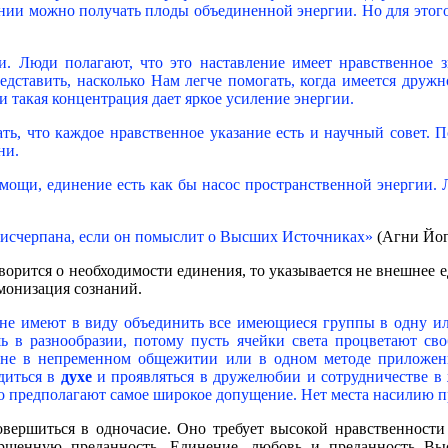
ии можно получать плоды объединенной энергии. Но для этого 
 Люди полагают, что это наставление имеет нравственное 
едставить, насколько Нам легче помогать, когда имеется дружн
и такая концентрация дает яркое усиление энергии.
ь, что каждое нравственное указание есть и научный совет. 
ни.
щи, единение есть как бы насос пространственной энергии. Л
…
 исчерпана, если он помыслит о Высших Источниках»
(Агни Йога
орится о необходимости единения, то указывается не внешнее 
монизация сознаний.
не имеют в виду объединить все имеющиеся группы в одну и
ь в разнообразии, потому пусть ячейки света процветают сво
 не в непременном общежитии или в одном методе приложени
одиться в
духе
и проявляться в дружелюбии и сотрудничестве в 
о предполагают самое широкое допущение. Нет места насилию 
овершиться в одночасие. Оно требует высокой нравственности
вершенную преданность. Единение, любовь и преданность Вы