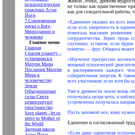
Живой Этики, древняя мудрост
психологические
не только как нравственные пр
практики Агни
как для созидательной работы, т
Йоги
7.Современная
«Единение указано во всех ве
наука о Боге,
если есть уверенность в едине
Мироздании и
помогала высоким решениям. 
человеке
сотрудничества. Зерно труда 
Главное меню
спутники, устанем, если будем
Главная
понятие —
друг
. Община может 
Спасем планету –
устремимся к
«Изучение прогрессии коллект
Матери Мира
мощный психический двигатель
Послания Матери
в распоряжении каждого чело
Мира к
собирательная энергия. К тако
человечеству
всех участников; если хотя бы о
Земли
Объединенные
Уже в древности знали мощь о
силы Света
получалась целая цепь, и набл
цементируют
устремлении получалась напряже
пространство
Пусть запомнят все, кому нужн
Save planet - let us
strive to Mother of
Единение и согласованный труд
the World
Заочная школа
«Если даже одиночная психичес
Агни Йоги