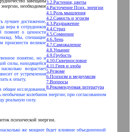
трудничество завещаны
3.2.Растения, цветы
 энергии, необходимое
4.Расточение Псих. энергии
4.1.Роль мышления
4.2.Самость и эгоизм
ть лучшее достижение,
4.3.Раздражение
да вера в сотрудников
4.4.Страх
й помнят о ценности
4.5.Сомнение
я назад. Мы, спешащие
4.6.Лень
ем произнести великое
4.7.Саможаление
4.8.Уныние
4.9.Грубость
твенное понятие, но и
4.10.Сквернословие
кой силы, находящейся
4.11.Гнев и злоба
насколько возрастает
5.Резюме
ависит от устремления
6.Психизм и медиумизм
пать к опыту.
7.Вопросы
8.Рекомендуемая литература
в общие исследования,
ь необычные колебания энергии; при согласованном
ду реальную силу.
иток психической энергии.
о насколько же мощнее будет влияние объединенной