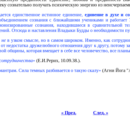
ку сознательно получать психическую энергию из неисчерпаем
дается единственное истинное единение,
единение в духе и с
объединением сознания с ближайшими учениками и работает У
онизированные сознания, находившиеся в сравнительной тел
ений. Отсюда и наставления Владыки Будды о необходимости п
у
не
в узком смысле, но в самом широком. Именно, как сотруднич
 от недостатка дружелюбного отношения друг к другу, потому 
ой общины, которая вмещает в себе все человечество, все планы
 сотрудничества
»
(Е.И.Рерих, 10.09.38.).
антрам. Сила темных разбивается о такую скалу»
(Агни Йога "А
« Пред.
След. »