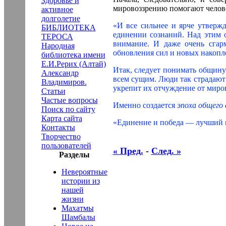
Здоровье и
мировоззрению помогают челове
активное
долголетие
«И все сильнее и ярче утверж
БИБЛИОТЕКА
единении сознаний. Над этим 
ТЕРОСА
внимание. И даже очень сгарм
Народная
обновления сил и новых накопл
библиотека имени
Е.И.Рерих (Алтай)
Итак, следует понимать общин
Александр
всем сущим. Люди так страдают
Владимиров.
укрепит их отчуждение от миров
Статьи
Частые вопросы
Именно создается
эпоха общего
Поиск по сайту
Карта сайта
«Единение и победа — лучший м
Контакты
Творчество
пользователей
« Пред.
-
След. »
Разделы
Невероятные
истории из
нашей
жизни
Махатмы
Шамбалы