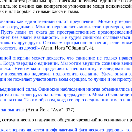
ь становится реальным практическим понятием. Единение и со
авила, но именно как конкретное умножение мощи психической
ак и для борьбы с силами хаоса и тьмы.
рованиях как единственный оплот преуспеяния. Можно утверди
нии сотрудников. Можно перечислить множество примеров, ког
Пусть люди от очага до пространственных предопределени
сохнет без влаги взаимности. Не будем слишком оглядыватьс
 толкать друг друга. Осознаем прекрасное значение, если мож
состоять из друзей»
(Агни Йога "Община", 4).
ивной энергии может доказать, что единение не только нравс
. Когда твердим о единении, Мы хотим внушить сознание вели
века. Невозможно представить неопытному исследователю 
му проявлению надлежит подготовить сознание. Удача опыта з
дин не пожелает участвовать всем сердцем, то лучше и не присту
бъединенной силы. Одинокие наблюдения иногда объединялись 
юдатели полагали руку на плечо предыдущего. Можно было видет
нная сила. Таким образом, когда говорю о единении, имею в ви
о запомнить»
(Агни Йога "Аум", 377).
, сотрудничество и дружное общение чрезвычайно усиливают пр
кая энергия является профилактикой физического здоровья, т