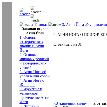
Главная
3. Агни Йога об управлени
Заочная школа
Агни Йоги
6. АГНИ ЙОГА О ПСИХИЧЕСКОЙ
1. Основы
эзотерических
Страница 8 из 31
знаний и Агни
Йоги
2. Основы
мировых религий
и эзотерических
учений
3. Агни Йога об
управлении собой
4. Агни Йога о
Женщине
5. Изучение и
жизненное
применение Агни
Йоги
«В единении сила»
— этот зав
6. Духовно-