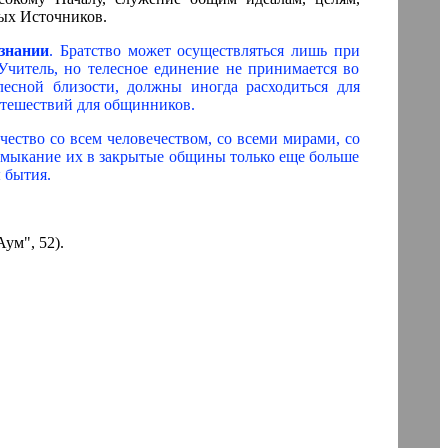
ых Источников.
ознании
. Братство может осуществляться лишь при
читель, но телесное единение не принимается во
есной близости, должны иногда расходиться для
утешествий для общинников.
ество со всем человечеством, со всеми мирами, со
замыкание их в закрытые общины только еще больше
 бытия.
ум", 52).