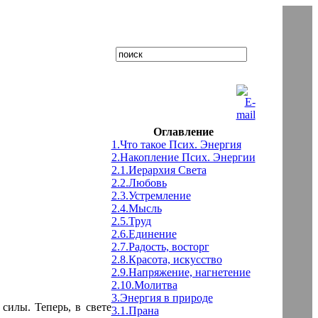
Оглавление
1.Что такое Псих. Энергия
2.Накопление Псих. Энергии
2.1.Иерархия Света
2.2.Любовь
2.3.Устремление
2.4.Мысль
2.5.Труд
2.6.Единение
2.7.Радость, восторг
2.8.Красота, искусство
2.9.Напряжение, нагнетение
2.10.Молитва
3.Энергия в природе
силы. Теперь, в свете
3.1.Прана