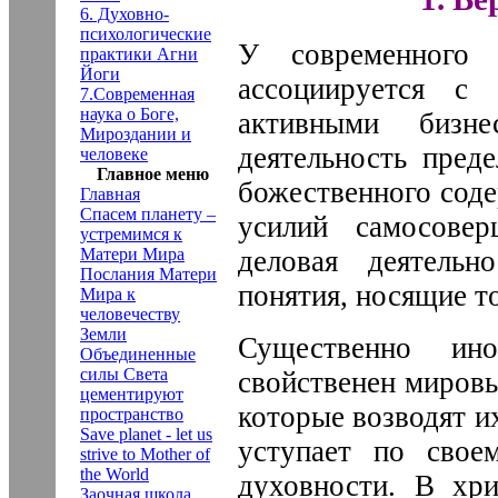
6. Духовно-
психологические
У современного 
практики Агни
Йоги
ассоциируется с 
7.Современная
наука о Боге,
активными бизне
Мироздании и
деятельность пред
человеке
Главное меню
божественного соде
Главная
Спасем планету –
усилий самосовер
устремимся к
Матери Мира
деловая деятельн
Послания Матери
понятия, носящие т
Мира к
человечеству
Земли
Существенно ин
Объединенные
силы Света
свойственен мировы
цементируют
которые возводят и
пространство
Save planet - let us
уступает по свое
strive to Mother of
the World
духовности. В хри
Заочная школа