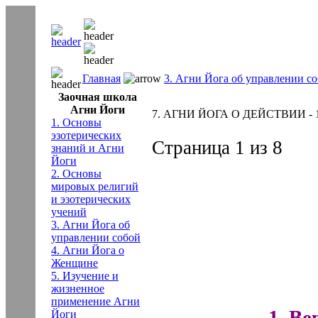
Главная
3. Агни Йога об управлении с
Заочная школа
Агни Йоги
7. АГНИ ЙОГА О ДЕЙСТВИИ - 1.В
1. Основы
эзотерических
Страница 1 из 8
знаний и Агни
Йоги
2. Основы
мировых религий
и эзотерических
учений
3. Агни Йога об
управлении собой
4. Агни Йога о
Женщине
5. Изучение и
жизненное
применение Агни
1. Ве
Йоги