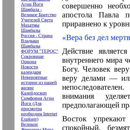
совершенно необхо
Агни Йоги
Шамбала -
апостола Павла п
Великое Братство
Учителей Света
приравнено к уровн
Махатмы
Шамбалы
Россия - Страна
«Вера без дел мертв
Владыки
Шамбалы
Действие является
ФОРУМ "ТЕРОС"
Сокровище
внутреннего мира ч
Ориона
Новости
Богу. Человек вер
календаря
веру делами — или
Невероятные
истории из нашей
непоследователен.
жизни
Калейдоскоп
внимания уделя
Симфония Агни
предполагающей пр
Йоги (Для
просмотра
необходим Internet
Восток упрекают 
Explorer)
Великие
спокойный, безмят
Женщины Мира