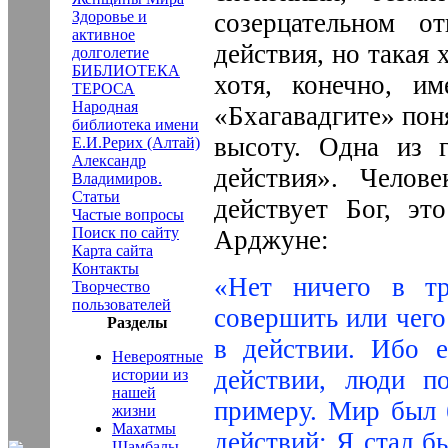
Здоровье и
созерцательном 
активное
действия, но такая 
долголетие
БИБЛИОТЕКА
хотя, конечно, и
ТЕРОСА
Народная
«Бхагавадгите» пон
библиотека имени
высоту. Одна из 
Е.И.Рерих (Алтай)
Александр
действия». Челове
Владимиров.
Статьи
действует Бог, эт
Частые вопросы
Поиск по сайту
Арджуне:
Карта сайта
Контакты
«Нет ничего в т
Творчество
пользователей
совершить или чего
Разделы
в действии. Ибо 
Невероятные
действии, люди п
истории из
нашей
примеру. Мир был 
жизни
Махатмы
действий; Я стал б
Шамбалы