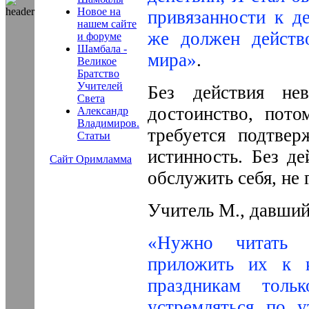
Новое на
привязанности к д
нашем сайте
же должен действо
и форуме
Шамбала -
мира»
.
Великое
Братство
Учителей
Без действия не
Света
достоинство, пото
Александр
Владимиров.
требуется подтвер
Статьи
истинность. Без д
Сайт Оримламма
обслужить себя, не 
Учитель М., давший
«Нужно читать 
приложить их к 
праздникам тол
устремляться по у