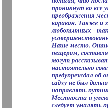
полагая, что посла
проникнут во все у
преображения мес
караван. Также и 
любопытных - так
усовершенствованн
Наше место. Отше
пещерам, составл
могут рассказыват
настоятельно сове
предупреждал об о
садху не был дальше
направлять путник
Местности и умеют
следует умалять 