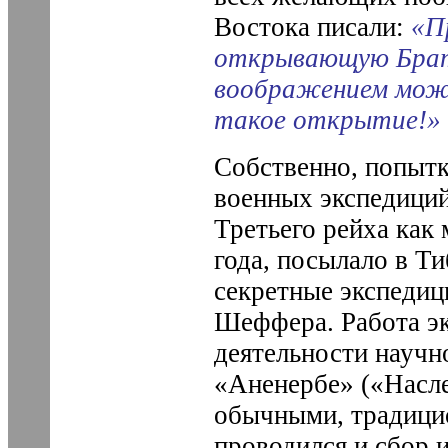
Востока писали:
«П
открывающую Брат
воображением може
такое открытие!»
Собственно, попыт
военных экспедици
Третьего рейха как
года, посылало в Т
секретные экспедиц
Шеффера. Работа эк
деятельности научн
«Аненербе» («Насле
обычными, традици
проводился и сбор 