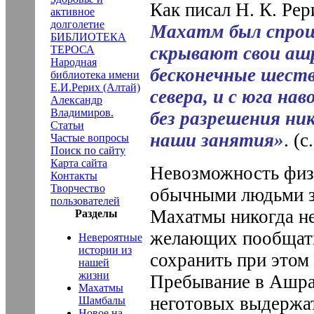
Как писал Н. К. Ре
активное
долголетие
Махатм был спрош
БИБЛИОТЕКА
скрывают свои аш
ТЕРОСА
Народная
бесконечные шестви
библиотека имени
Е.И.Рерих (Алтай)
севера, и с юга на
Александр
Владимиров.
без разрешения ни
Статьи
наши занятия»
. (с
Частые вопросы
Поиск по сайту
Карта сайта
Невозможность физ
Контакты
Творчество
обычными людьми за
пользователей
Махатмы никогда не
Разделы
желающих пообщатьс
Невероятные
истории из
сохранить при этом
нашей
жизни
Пребывание в Ашр
Махатмы
неготовых выдержа
Шамбалы
Новое на