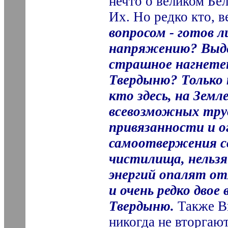
нечто о великом Бел
Их. Но редко кто, в
вопросом - готов л
напряжению? Выде
страшное нагнете
Твердыню? Только
кто здесь, на Земл
всевозможных труд
привязанности­ и 
самоотвержения св
чистилища, нельзя
энергий опалят от
и очень редко дво
Твердыню.
Также Вы
никогда не вторгают