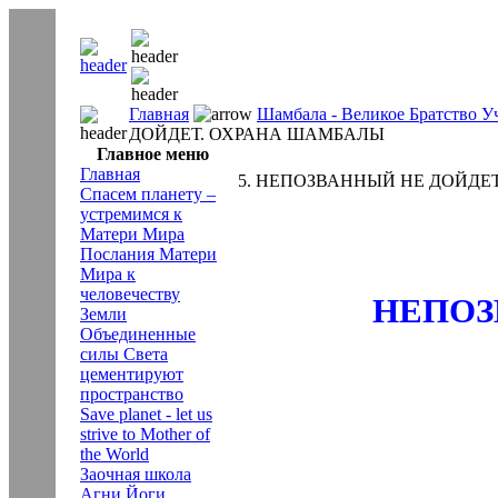
Главная
Шамбала - Великое Братство У
ДОЙДЕТ. ОХРАНА ШАМБАЛЫ
Главное меню
Главная
5. НЕПОЗВАННЫЙ НЕ ДОЙДЕ
Спасем планету –
устремимся к
Матери Мира
Послания Матери
Мира к
человечеству
НЕПОЗ
Земли
Объединенные
силы Света
цементируют
пространство
Save planet - let us
strive to Mother of
the World
Заочная школа
Агни Йоги