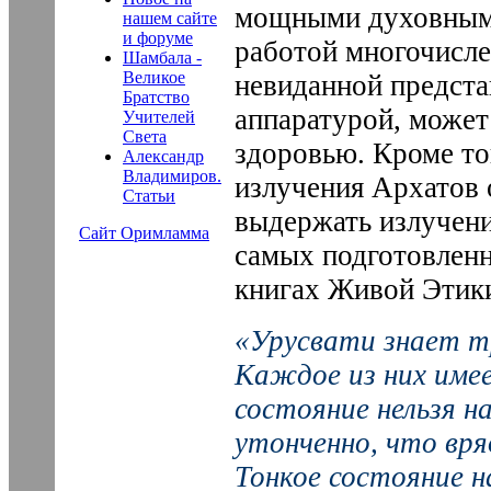
мощными духовными
нашем сайте
и форуме
работой многочисле
Шамбала -
Великое
невиданной предста
Братство
аппаратурой, может
Учителей
Света
здоровью. Кроме то
Александр
Владимиров.
излучения Архатов
Статьи
выдержать излучени
Сайт Оримламма
самых подготовлен
книгах Живой Этики
«Урусвати знает т
Каждое из них име
состояние нельзя н
утонченно, что вр
Тонкое состояние н