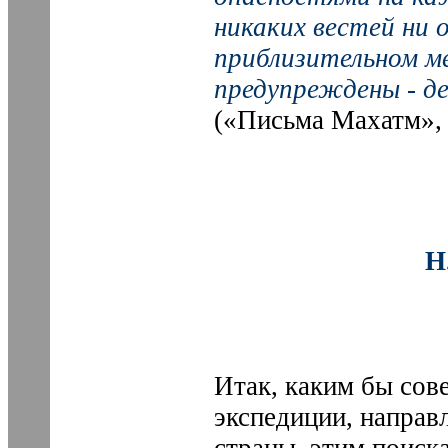
никаких вестей ни 
приблизительном ме
предупреждены - д
(«Письма Махатм», 
Н
Итак, каким бы со
экспедиции, направ
страны, этим поиск