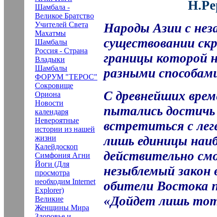
Н.Ре
Шамбала -
Великое Братство
Учителей Света
Народы Азии с нез
Махатмы
существовании ск
Шамбалы
Россия - Страна
границы которой 
Владыки
Шамбалы
разными способам
ФОРУМ "ТЕРОС"
Сокровище
С древнейших врем
Ориона
Новости
пытались достичь 
календаря
Невероятные
встретиться с ле
истории из нашей
лишь единицы наиб
жизни
Калейдоскоп
действительно смо
Симфония Агни
Йоги (Для
незыблемый закон 
просмотра
необходим Internet
обители Востока 
Explorer)
«Дойдет лишь тот
Великие
Женщины Мира
Здоровье и