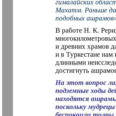
гималайских облас
Махатм. Раньше да
подобных ашрамов»
В работе Н. К. Рер
многокилометровых
и древних храмов д
и в Туркестане нам
длинными неисслед
достигнуть ашрамо
На этот вопрос л
подземные ходы де
находятся ашрамы
поскольку мудрецы
беспокоили толпы 