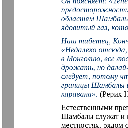
Он поясняет: «Теп
предосторожности,
областям Шамбалы.
ядовитый газ, кот
Наш тибетец, Конч
«Недалеко отсюда, 
в Монголию, все лю
дрожать, но далай-
следует, потому чт
границы Шамбалы и
каравана».
(Рерих Н
Естественными прег
Шамбалы служат и 
местностях, рядом 