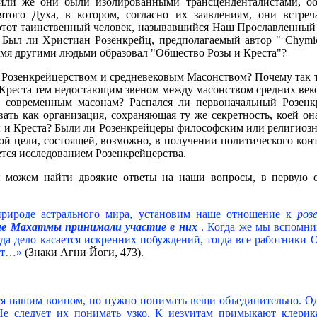
 или же они были изолированными трансценденталистами, о
того Духа, в котором, согласно их заявлениям, они встреч
этот таинственный человек, называвшийся Наш Прославленный 
»? Был ли Христиан Розенкрейц, предполагаемый автор " Chymi
ремя другими людьми образовал "Общество Розы и Креста"?
озенкрейцерством и средневековым Масонством? Почему так те
и Креста тем недостающим звеном между масонством средних ве
ы современным масонам? Распался ли первоначальный Розенк
ать как организация, сохраняющая ту же секретность, коей о
ы и Креста? Были ли Розенкрейцеры философским или религиозны
й цели, состоящей, возможно, в получении политического кон
ется исследованием Розенкрейцерства.
можем найти двоякие ответы на наши вопросы, в первую оч
рироде астрального мира, установим наше отношение к
роз
е Махатмы принимали участие в них
. Когда же мы вспомни
да дело касается искренних побуждений, тогда все работники 
лет…»
(Знаки Агни Йоги, 473).
я нашим воином, но нужно понимать вещи объединительно. Од
Не следует их понимать узко. К иезуитам примыкают клерик