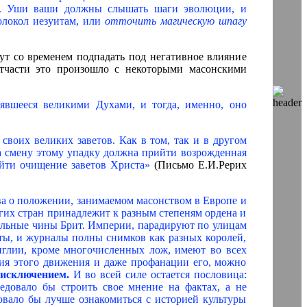
ы. Уши ваши должны слышать шаги эволюции, и
олокол иезуитам, или
отточить магическую шпагу
гут со временем подпадать под негативное влияние
тчасти это произошло с некоторыми масонскими
лявшееся великими Духами, и тогда, именно, оно
 своих великих заветов. Как в том, так и в другом
на смену этому упадку должна прийти возрожденная
йти очищение заветов Христа»
(Письмо Е.И.Рерих
ва о положении, занимаемом масонством в Европе и
гих стран принадлежит к разным степеням ордена и
иальные чины Брит. Империи, парадируют по улицам
еты, и журналы полны снимков как разных королей,
нглии, кроме многочисленных лож, имеют во всех
ния этого движения и даже профанации его, можно
исключением.
И во всей силе остается пословица:
едовало бы строить свое мнение на фактах, а не
вало бы лучше ознакомиться с историей культуры