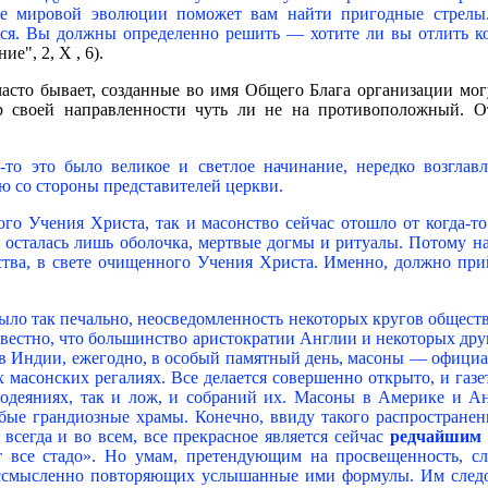
е мировой эволюции поможет вам найти пригодные стрел
ся. Вы должны определенно решить — хотите ли вы отлить к
е", 2, X , 6).
о часто бывает, созданные во имя Общего Блага организации мо
р своей направленности чуть ли не на противоположный. О
а-то это было великое и светлое начинание, нередко возглав
ю со стороны представителей церкви.
го Учения Христа, так и масонство сейчас отошло от когда-то
, осталась лишь оболочка, мертвые догмы и ритуалы. Потому 
ства, в свете очищенного Учения Христа. Именно, должно при
было так печально, неосведомленность некоторых кругов общест
вестно, что большинство аристократии Англии и некоторых дру
, в Индии, ежегодно, в особый памятный день, масоны — офиц
х масонских регалиях. Все делается совершенно открыто, и газ
одеяниях, так и лож, и собраний их. Масоны в Америке и А
обые грандиозные храмы. Конечно, ввиду такого распростране
всегда и во всем, все прекрасное является сейчас
редчайшим 
 все стадо». Но умам, претендующим на просвещенность, сл
ессмысленно повторяющих услышанные ими формулы. Им следо