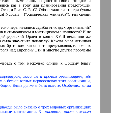
бъединенными лишь общностью своих взглядов и
ались раз в году для планирования предстоящей
Отец и Брат С. R .С? Обозначали ли эти три буквы
cal Nuptials " ("Химическая женитьба"), тем самым
сно переплетались судьбы этих двух организаций?
ков и символизмом и мистицизмом античности? И не
рейцеровский Орден в конце XVIII века, или же
на была знаменита поначалу? Какова была истинная
м братством, как они это представляли, или же их
троля над Европой? Эти и многие другие проблемы
ередь о том, насколько близки к Общему Благу
енкрейцерам, масонам и прочим организациям, где
м о бескорыстных первоосновах этих организаций,
Общего Блага должны быть вместе. Особенно, когда
нажды было сказано о трех мировых организациях
альные конгрегации. За
масонами масса ложного