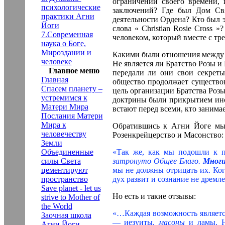
ограничений своего времени,
психологические
заключений? Где был Дом Свя
практики Агни
деятельности Ордена? Кто был 
Йоги
слова « Christian Rosie Cross 
7.Современная
человеком, который вместе с т
наука о Боге,
Мироздании и
Какими были отношения между Р
человеке
Не является ли Братство Розы 
Главное меню
передали ли они свои секрет
Главная
общество продолжает существов
Спасем планету –
цель организации Братства Роз
устремимся к
доктрины были прикрытием ино
Матери Мира
встают перед всеми, кто занима
Послания Матери
Мира к
Обратившись к Агни Йоге мы 
человечеству
Розенкрейцерство и Масонство:
Земли
Объединенные
«Так же, как мы подошли к п
силы Света
затронуто Общее Благо.
Многи
цементируют
мы не должны отрицать их. Ког
пространство
дух развит и сознание не дрем
Save planet - let us
Но есть и такие отзывы:
strive to Mother of
the World
«…Каждая возможность являетс
Заочная школа
— иезуиты,
масоны
и ламы. 
Агни Йоги