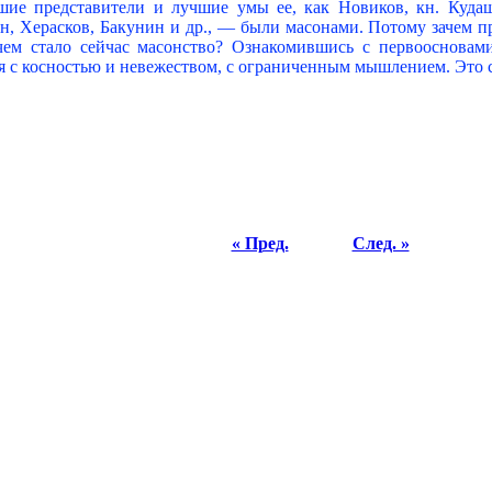
ие представители и лучшие умы ее, как Новиков, кн. Кудаш
, Херасков, Бакунин и др., — были масонами. Потому зачем пр
 чем стало сейчас масонство? Ознакомившись с первооснова
ся с косностью и невежеством, с ограниченным мышлением. Это 
« Пред.
След. »