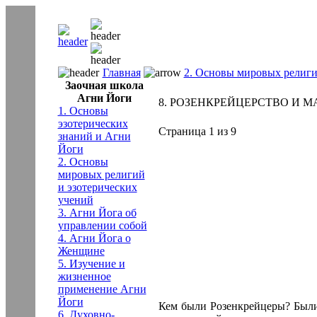
Главная
2. Основы мировых религи
Заочная школа
Агни Йоги
8. РОЗЕНКРЕЙЦЕРСТВО И МАС
1. Основы
эзотерических
Страница 1 из 9
знаний и Агни
Йоги
2. Основы
мировых религий
и эзотерических
учений
3. Агни Йога об
управлении собой
4. Агни Йога о
Женщине
5. Изучение и
жизненное
применение Агни
Йоги
Кем были Розенкрейцеры? Были
6. Духовно-