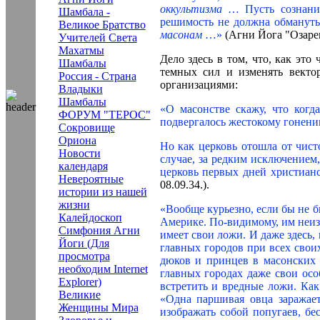
оккультизма
… Пусть сознани
Шамбала -
решимость не должна обмануть
Великое Братство
масонам
…»
(Агни Йога "Озарени
Учителей Света
Махатмы
Дело здесь в том, что, как эт
Шамбалы
темных сил и изменять векто
Россия - Страна
организациями:
Владыки
Шамбалы
«О масонстве скажу, что когд
ФОРУМ "ТЕРОС"
подвергалось жестокому гонени
Сокровище
Ориона
Но как церковь отошла от чисто
Новости
случае, за редким исключением
календаря
церковь первых дней христиан
Невероятные
08.09.34.).
истории из нашей
жизни
«Вообще курьезно, если бы не 
Калейдоскоп
Америке. По-видимому, им неиз
Симфония Агни
имеет свои ложи. И даже здесь
Йоги (Для
главных городов при всех свои
просмотра
дюков и принцев в масонских 
необходим Internet
главных городах даже свои ос
Explorer)
встретить и вредные ложи. Как 
Великие
«Одна паршивая овца заражает
Женщины Мира
изображать собой попугаев, б