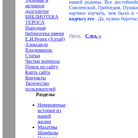
Здоровье и
нашей родины. Все достойнейш
активное
Смоленский, Грибоедов, Пушкин
долголетие
научнее изучить, чем было и
БИБЛИОТЕКА
кодексу его
. Да, нужно бороть
ТЕРОСА
Народная
библиотека имени
Пред. -
След. »
Е.И.Рерих (Алтай)
Александр
Владимиров.
Статьи
Частые вопросы
Поиск по сайту
Карта сайта
Контакты
Творчество
пользователей
Разделы
Невероятные
истории из
нашей
жизни
Махатмы
Шамбалы