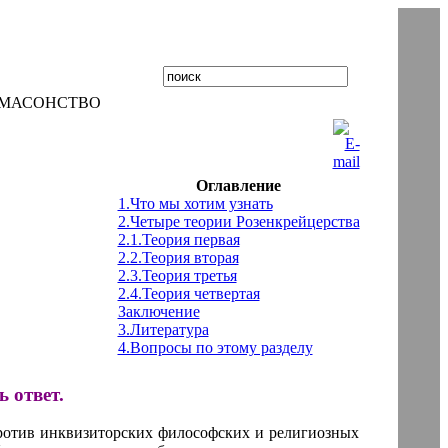
 МАСОНСТВО
Оглавление
1.Что мы хотим узнать
2.Четыре теории Розенкрейцерства
2.1.Теория первая
2.2.Теория вторая
2.3.Теория третья
2.4.Теория четвертая
Заключение
3.Литература
4.Вопросы по этому разделу
 ответ.
ротив инквизиторских философских и религиозных