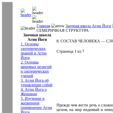
Главная
Заочная школа Агни Йоги
СЕМЕРИЧНАЯ СТРУКТУРА
Заочная школа
Агни Йоги
8. СОСТАВ ЧЕЛОВЕКА — СЛ
1. Основы
эзотерических
Страница 1 из 7
знаний и Агни
Йоги
2. Основы
мировых религий
и эзотерических
учений
3. Агни Йога об
управлении собой
4. Агни Йога о
Женщине
5. Изучение и
жизненное
Прежде чем вести речь о сложн
применение Агни
целом, на мир видимый и неви
Йоги