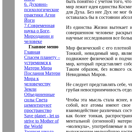
быть понятно с учетом того, чт
6. Духовно-
мир лежит идея единства Косми
психологические
для Духа. Без нее Дух не мог 
практики Агни
оставалась бы в состоянии абсо
Йоги
7.Современная
Из единства Жизни вытекает и
наука о Боге,
совершенном человеке раскрыт
Мироздании и
научные исследования все боль
человеке
Главное меню
Мир физический с его плотной 
Главная
Тонкий, невидимый мир, являе
Спасем планету –
подвижнее физической и подчин
устремимся к
мир, который представляет со
Матери Мира
Таким образом, без всякого с
Послания Матери
Невидимых Миров.
Мира к
человечеству
Не следует представлять себе, 
Земли
грубая невосприимчивость отдел
Объединенные
силы Света
Чтобы эта мысль стала яснее,
цементируют
собой, все атомы имеют свое
пространство
взаимодействие различных сост
Save planet - let us
как более тонкая, распростра
strive to Mother of
ментальной (огненной) матер
the World
«молекула», употребляемые в п
Заочная школа
выражающие мельчайшую частицу