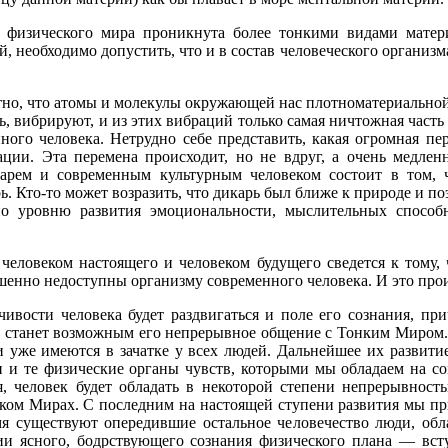
 физического мира проникнута более тонкими видами матери
 необходимо допустить, что и в состав человеческого организма
стно, что атомы и молекулы окружающей нас плотноматериальной
ь, вибрируют, и из этих вибраций только самая ничтожная часть
ного человека. Нетрудно себе представить, какая огромная п
ации. Эта перемена происходит, но не вдруг, а очень медлен
арем и современным культурным человеком состоит в том, 
. Кто-то может возразить, что дикарь был ближе к природе и поэ
о уровню развития эмоциональности, мыслительных способно
человеком настоящего и человеком будущего сведется к тому,
шенно недоступны организму современного человека. И это про
вости человека будет раздвигаться и поле его сознания, при
о станет возможным его непрерывное общение с Тонким Миром.
и уже имеются в зачатке у всех людей. Дальнейшее их развит
и и те физические органы чувств, которыми мы обладаем на со
, человек будет обладать в некоторой степени непрерывность
ком Мирах. С последним на настоящей ступени развития мы пр
мя существуют опередившие остальное человечество люди, обл
ии ясного, бодрствующего сознания физического плана — вс