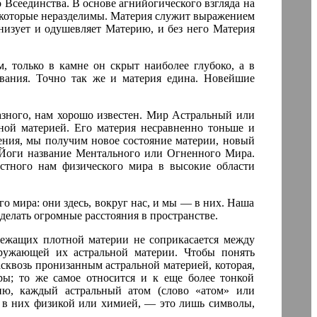
 Всеединства. В основе агнийогического взгляда на
, которые неразделимы. Материя служит выражением
анизует и одушевляет Материю, и без него Материя
, только в камне он скрыт наиболее глубоко, а в
вания. Точно так же и материя едина. Новейшие
разного, нам хорошо известен. Мир Астральный или
ной материей. Его материя несравненно тоньше и
ения, мы получим новое состояние материи, новый
 Йоги название Ментального или Огненного Мира.
вестного нам физического мира в высокие области
го мира: они здесь, вокруг нас, и мы — в них. Наша
сделать огромные расстояния в пространстве.
лежащих плотной материи не соприкасается между
ружающей их астральной материи. Чтобы понять
сквозь пронизанным астральной материей, которая,
еры; то же самое относится и к еще более тонкой
ию, каждый астральный атом (слово «атом» или
о в них физикой или химией, — это лишь символы,