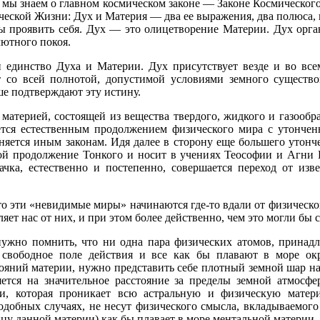
о мы знаем о главном космическом законе — Законе Космического
ческой Жизни: Дух и Материя — два ее выражения, два полюса
бы проявить себя. Дух — это олицетворение Материи. Дух орг
лютного покоя.
 единство Духа и Материи. Дух присутствует везде и во всем
 со всей полнотой, допустимой условиями земного существо
ше подтверждают эту истину.
материей, состоящей из вещества твердого, жидкого и газооб
тся естественным продолжением физического мира с утончен
яется иным законам. Идя далее в сторону еще большего утонч
бой продолжение Тонкого и носит в учениях Теософии и Агни
качка, естественно и постепенно, совершается переход от из
что эти «невидимые миры» начинаются где-то вдали от физическо
яет нас от них, и при этом более действенно, чем это могли бы 
 нужно помнить, что ни одна пара физических атомов, принад
 свободное поле действия и все как бы плавают в море ок
ояний материи, нужно представить себе плотный земной шар на
няется на значительное расстояние за пределы земной атмосф
ии, которая проникает всю астральную и физическую матер
одобных случаях, не несут физического смысла, вкладываемог
 данной материи) как бы плавает в море ментальной материи.