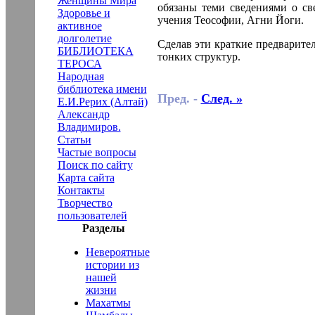
Женщины Мира
обязаны теми сведениями о св
Здоровье и
учения Теософии, Агни Йоги.
активное
долголетие
Сделав эти краткие предварите
БИБЛИОТЕКА
тонких структур.
ТЕРОСА
Народная
библиотека имени
Пред. -
След. »
Е.И.Рерих (Алтай)
Александр
Владимиров.
Статьи
Частые вопросы
Поиск по сайту
Карта сайта
Контакты
Творчество
пользователей
Разделы
Невероятные
истории из
нашей
жизни
Махатмы