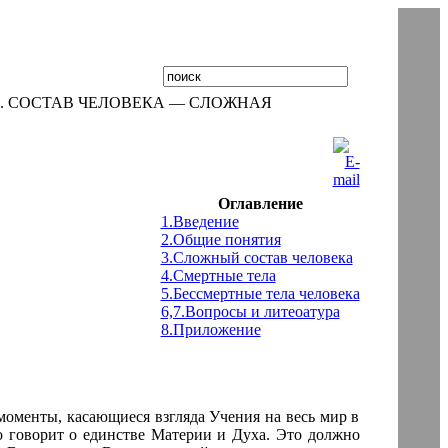
. СОСТАВ ЧЕЛОВЕКА — СЛОЖНАЯ
Оглавление
1.Введение
2.Общие понятия
3.Сложный состав человека
4.Смертные тела
5.Бессмертные тела человека
6,7.Вопросы и литеоатура
8.Приложение
моменты, касающиеся взгляда Учения на весь мир в
о говорит о единстве Материи и Духа. Это должно