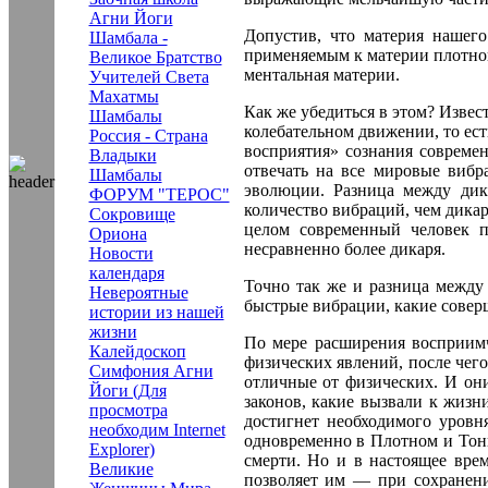
Агни Йоги
Допустив, что материя нашего
Шамбала -
применяемым к материи плотной,
Великое Братство
ментальная материи.
Учителей Света
Махатмы
Как же убедиться в этом? Изве
Шамбалы
колебательном движении, то ест
Россия - Страна
восприятия» сознания современ
Владыки
отвечать на все мировые вибр
Шамбалы
эволюции. Разница между дик
ФОРУМ "ТЕРОС"
количество вибраций, чем дикарь
Сокровище
целом современный человек п
Ориона
несравненно более дикаря.
Новости
календаря
Точно так же и разница между 
Невероятные
быстрые вибрации, какие совер
истории из нашей
жизни
По мере расширения восприимчи
Калейдоскоп
физических явлений, после чег
Симфония Агни
отличные от физических. И он
Йоги (Для
законов, какие вызвали к жизн
просмотра
достигнет необходимого уровня
необходим Internet
одновременно в Плотном и Тон
Explorer)
смерти. Но и в настоящее вре
Великие
позволяет им — при сохранен