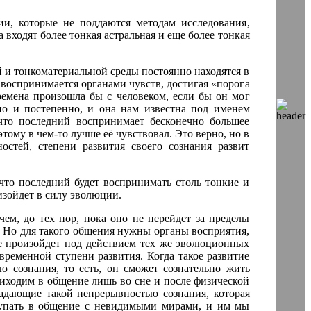
и, которые не поддаются методам исследования,
 входят более тонкая астральная и еще более тонкая
 и тонкоматериальной среды постоянно находятся в
 воспринимается органами чувств, достигая «порога
еремена произошла бы с человеком, если бы он мог
но и постепенно, и она нам известна под именем
что последний воспринимает бесконечно большее
тому в чем-то лучше её чувствовал. Это верно, но в
стей, степени развития своего сознания развит
 что последний будет воспринимать столь тонкие и
изойдет в силу эволюции.
чем, до тех пор, пока оно не перейдет за пределы
 Но для такого общения нужны органы восприятия,
ие произойдет под действием тех же эволюционных
временной ступени развития. Когда такое развитие
ю сознания, то есть, он сможет сознательно жить
иходим в общение лишь во сне и после физической
адающие такой непрерывностью сознания, которая
тупать в общение с невидимыми мирами, и им мы